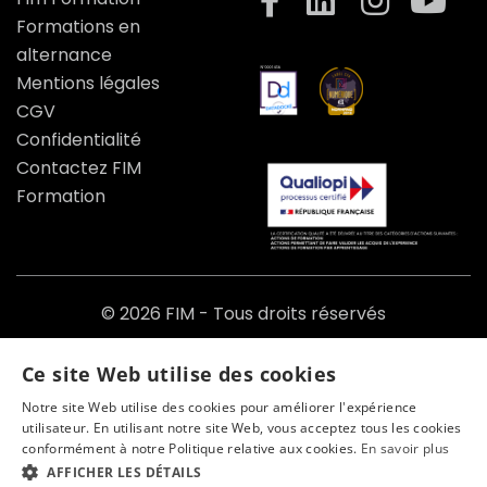
Formations en
alternance
Mentions légales
CGV
Confidentialité
Contactez FIM
Formation
© 2026 FIM - Tous droits réservés
Une création de l'Agence BLACKMAGIK :
Ce site Web utilise des cookies
Yann Voracek
&
Notre site Web utilise des cookies pour améliorer l'expérience
Tony Oheix
utilisateur. En utilisant notre site Web, vous acceptez tous les cookies
conformément à notre Politique relative aux cookies.
En savoir plus
AFFICHER LES DÉTAILS