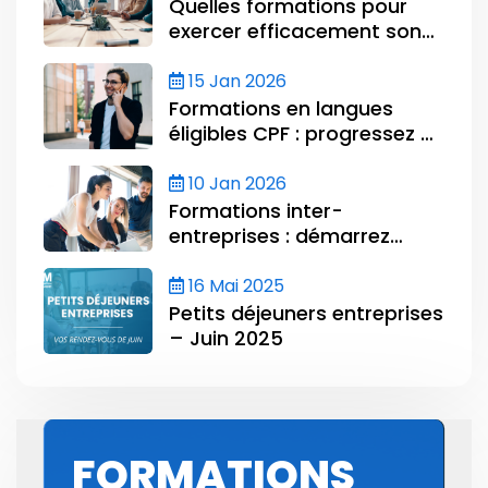
Quelles formations pour
exercer efficacement son
mandat au CSE ?
15 Jan 2026
Formations en langues
éligibles CPF : progressez et
certifiez votre niveau avec
CLOE
10 Jan 2026
Formations inter-
entreprises : démarrez
l’année en renforçant les
compétences de vos
16 Mai 2025
équipes
Petits déjeuners entreprises
– Juin 2025
FORMATIONS