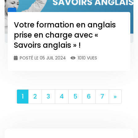
Votre formation en anglais
prise en charge avec «
Savoirs anglais » !
POSTÉ LE 05 JUIL 2024
1010 VUES
Next
1
2
3
4
5
6
7
»