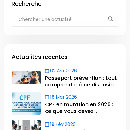
Recherche
Actualités récentes
02 Avr 2026
Passeport prévention : tout
comprendre à ce dispositif
et comment s’y préparer en
18 Mar 2026
2026
CPF en mutation en 2026 :
ce que vous devez
absolument anticiper pour
financer votre formation
19 Fév 2026