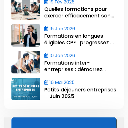
financer votre formation
19 Fév 2026
Quelles formations pour
exercer efficacement son
mandat au CSE ?
15 Jan 2026
Formations en langues
éligibles CPF : progressez et
certifiez votre niveau avec
CLOE
10 Jan 2026
Formations inter-
entreprises : démarrez
l’année en renforçant les
compétences de vos
16 Mai 2025
équipes
Petits déjeuners entreprises
– Juin 2025