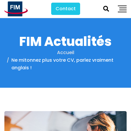
Contact
FIM Actualités
Accueil
Ne mitonnez plus votre CV, parlez vraiment
anglais !