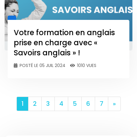
Votre formation en anglais
prise en charge avec «
Savoirs anglais » !
POSTÉ LE 05 JUIL 2024
1010 VUES
Next
1
2
3
4
5
6
7
»