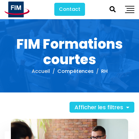
Contact
FIM Formations
courtes
Accueil
Compétences
RH
Afficher les filtres